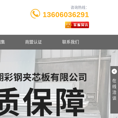
咨询热线：
13606036291
图集
商盟认证
联系我们
<
在
线
洽
谈