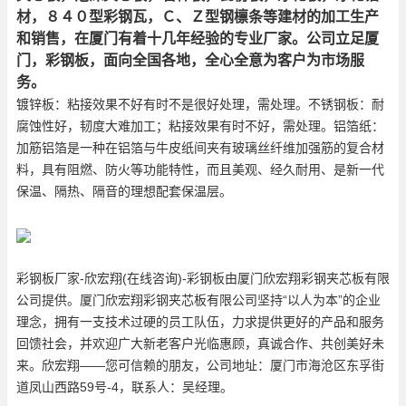
材，８４０型彩钢瓦，Ｃ、Ｚ型钢檩条等建材的加工生产
和销售，在厦门有着十几年经验的专业厂家。公司立足厦
门，彩钢板，面向全国各地，全心全意为客户为市场服
务。
镀锌板：粘接效果不好有时不是很好处理，需处理。不锈钢板：耐
腐蚀性好，韧度大难加工；粘接效果有时不好，需处理。铝箔纸：
加筋铝箔是一种在铝箔与牛皮纸间夹有玻璃丝纤维加强筋的复合材
料，具有阻燃、防火等功能特性，而且美观、经久耐用、是新一代
保温、隔热、隔音的理想配套保温层。
彩钢板厂家-欣宏翔(在线咨询)-彩钢板由厦门欣宏翔彩钢夹芯板有限
公司提供。厦门欣宏翔彩钢夹芯板有限公司坚持“以人为本”的企业
理念，拥有一支技术过硬的员工队伍，力求提供更好的产品和服务
回馈社会，并欢迎广大新老客户光临惠顾，真诚合作、共创美好未
来。欣宏翔——您可信赖的朋友，公司地址：厦门市海沧区东孚街
道凤山西路59号-4，联系人：吴经理。