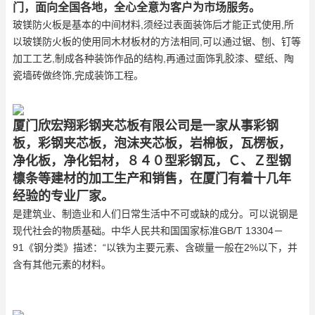
门，面向全国各地，全心全意为客户为市场服务。
玻镁防火板是基本的中间材料,须经过表面装饰后才能正式使用,所
以玻镁防火板的使用同木材板材的方法相同,可以通过锯、刨、钉等
加工工艺,制成各种装饰作品的结构,再通过面饰乳胶漆、壁纸、陶
瓷墙砖做终饰,完成装饰工程。
厦门欣宏翔彩钢夹芯板有限公司是一家从事彩钢
板，彩钢夹芯板，泡沫夹芯板，岩棉板，瓦楞板，
净化板，净化铝材，８４０型彩钢瓦，Ｃ、Ｚ型钢
檩条等建材的加工生产和销售，在厦门有着十几年
经验的专业厂家。
是建筑业、制造业和人们日常生活中不可或缺的成分。可以说钢是
现代社会的物质基础。中华人民共和国国家标准GB/T 13304－
91《钢分类》描述：“以铁为主要元素、含碳量一般在2%以下，并
含有其他元素的材料。