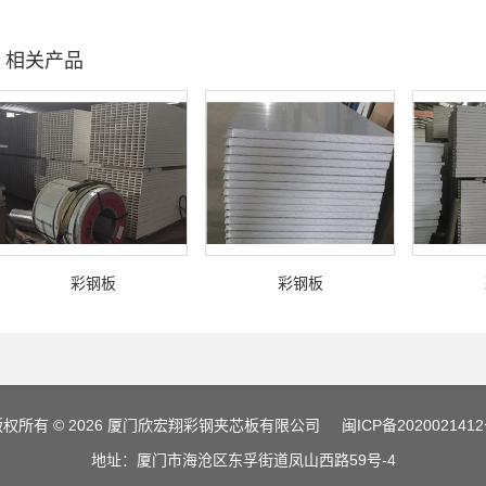
相关产品
彩钢板
彩钢板
版权所有 © 2026 厦门欣宏翔彩钢夹芯板有限公司
闽ICP备202002141
地址：厦门市海沧区东孚街道凤山西路59号-4