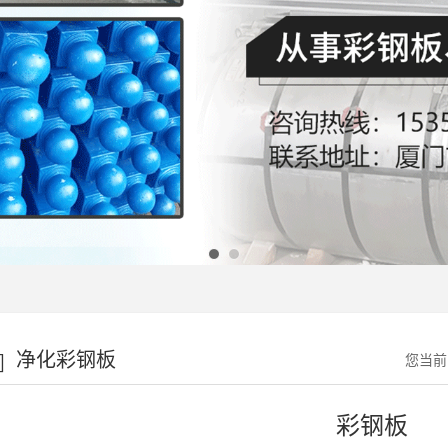
净化彩钢板
您当前
彩钢板