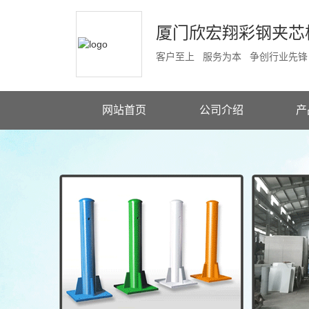
厦门欣宏翔彩钢夹芯
客户至上 服务为本 争创行业先锋
网站首页
公司介绍
产